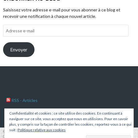
Saisissez votre adresse e-mail pour vous abonner à ce blog et
recevoir une notification à chaque nouvel article.
Adresse
e-
mail
Envoyer
RSS - Articles
RSS - Commentaires
Confidentialité et cookies : ce site utilise des cookies. En continuant à
naviguer sur ce site, vous acceptez que nous en utilisions. Pour en savoir
plus, y compris sur la façon de contrôler les cookies, reportez-vous à ce qui
suit :
Politique relative aux cookies
© 2026 HARRY'S TAUGHT
DESIGN PAR THEMEBOY