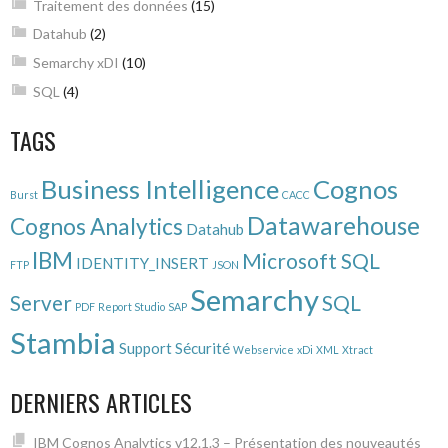
Traitement des données
(15)
Datahub
(2)
Semarchy xDI
(10)
SQL
(4)
TAGS
Business Intelligence
Cognos
Burst
CACC
Datawarehouse
Cognos Analytics
Datahub
IBM
Microsoft SQL
IDENTITY_INSERT
FTP
JSON
Semarchy
Server
SQL
PDF
Report Studio
SAP
Stambia
Support
Sécurité
Webservice
xDi
XML
Xtract
DERNIERS ARTICLES
IBM Cognos Analytics v12.1.3 – Présentation des nouveautés